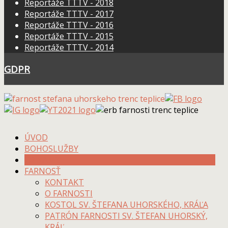
Reportáže TTTV - 2018
Reportáže TTTV - 2017
Reportáže TTTV - 2016
Reportáže TTTV - 2015
Reportáže TTTV - 2014
GDPR
ÚVOD
BOHOSLUŽBY
OZNAMY
FARNOSŤ
KONTAKT
O FARNOSTI
KOSTOL SV. ŠTEFANA UHORSKÉHO, KRÁĽA
PATRÓN FARNOSTI SV. ŠTEFAN UHORSKÝ,
KRÁĽ