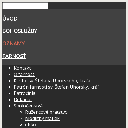
ÚVOD
BOHOSLUŽBY
OZNAMY
FARNOSŤ
Kontakt
O farnosti
Kostol sv. Štefana Uhorského, kráľa
Patrón farnosti sv. Štefan Uhorský, kráľ
Patrocínia
Dekanát
Spoločenstvá
Ružencové bratstvo
Modlitby matiek
eRko