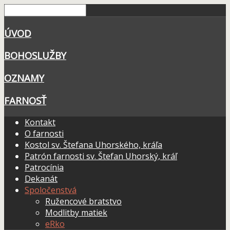
ÚVOD
BOHOSLUŽBY
OZNAMY
FARNOSŤ
Kontakt
O farnosti
Kostol sv. Štefana Uhorského, kráľa
Patrón farnosti sv. Štefan Uhorský, kráľ
Patrocínia
Dekanát
Spoločenstvá
Ružencové bratstvo
Modlitby matiek
eRko