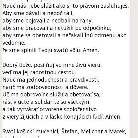
Nauč nás Tebe slúžiť ako si to právom zasluhuješ.
Aby sme dávali a nepočítali,
aby sme bojovali a nedbali na rany,
aby sme pracovali a netúžili po odpočinku,
aby sme sa obetovali a nečakali inú odmenu ako
vedomie,
že sme splnili Tvoju svätú vôľu. Amen.
Dobrý Bože, posilňuj vo mne živú vieru,
veď ma jej radostnou cestou.
Nauč ma jednoduchosti a pravdivosti,
nauč ma zodpovednosti a dôvere.
Uč ma dobrovoľne slúžiť a obetovať sa,
rásť v úcte a solidarite so všetkými
a tak vytvárať otvorené spoločenstvo
z viery žijúcich a v láske konajúcich ľudí. Amen.
Svätí košickí mučeníci, Štefan, Melichar a Marek,