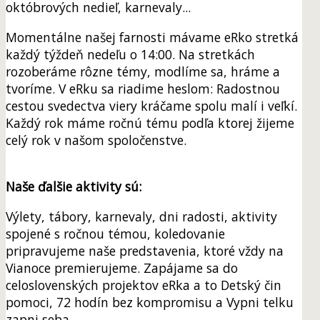
októbrových nedieľ, karnevaly...
Momentálne našej farnosti mávame eRko stretká
každý týždeň nedeľu o 14:00. Na stretkách
rozoberáme rôzne témy, modlíme sa, hráme a
tvoríme. V eRku sa riadime heslom: Radostnou
cestou svedectva viery kráčame spolu malí i veľkí.
Každý rok máme ročnú tému podľa ktorej žijeme
celý rok v našom spoločenstve.
Naše ďalšie aktivity sú:
Výlety, tábory, karnevaly, dni radosti, aktivity
spojené s ročnou témou, koledovanie
pripravujeme naše predstavenia, ktoré vždy na
Vianoce premierujeme. Zapájame sa do
celoslovenských projektov eRka a to Detský čin
pomoci, 72 hodín bez kompromisu a Vypni telku
zapni seba.