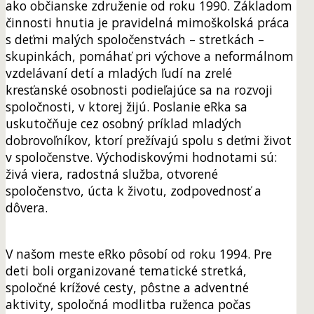
ako občianske združenie od roku 1990. Základom
činnosti hnutia je pravidelná mimoškolská práca
s deťmi malých spoločenstvách – stretkách –
skupinkách, pomáhať pri výchove a neformálnom
vzdelávaní detí a mladých ľudí na zrelé
kresťanské osobnosti podieľajúce sa na rozvoji
spoločnosti, v ktorej žijú. Poslanie eRka sa
uskutočňuje cez osobný príklad mladých
dobrovoľníkov, ktorí prežívajú spolu s deťmi život
v spoločenstve. Východiskovými hodnotami sú:
živá viera, radostná služba, otvorené
spoločenstvo, úcta k životu, zodpovednosť a
dôvera.
V našom meste eRko pôsobí od roku 1994. Pre
deti boli organizované tematické stretká,
spoločné krížové cesty, pôstne a adventné
aktivity, spoločná modlitba ruženca počas