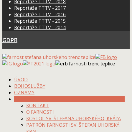
Reportáže TTTV - 2018
Reportáže TTTV - 2017
Reportáže TTTV - 2016
Reportáže TTTV - 2015
Reportáže TTTV - 2014
GDPR
ÚVOD
BOHOSLUŽBY
OZNAMY
FARNOSŤ
KONTAKT
O FARNOSTI
KOSTOL SV. ŠTEFANA UHORSKÉHO, KRÁĽA
PATRÓN FARNOSTI SV. ŠTEFAN UHORSKÝ,
KRÁĽ